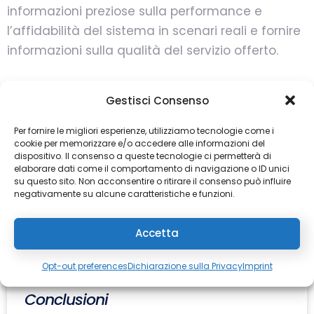
informazioni preziose sulla performance e
l’affidabilità del sistema in scenari reali e fornire
informazioni sulla qualità del servizio offerto.
8. Sicurezza e conformità agli standard
Gestisci Consenso
Per fornire le migliori esperienze, utilizziamo tecnologie come i
Assicurati che il software MES rispetti gli
cookie per memorizzare e/o accedere alle informazioni del
standard di sicurezza e conformità rilevanti per il
dispositivo. Il consenso a queste tecnologie ci permetterà di
elaborare dati come il comportamento di navigazione o ID unici
tuo settore. Questo è fondamentale per
su questo sito. Non acconsentire o ritirare il consenso può influire
proteggere i dati sensibili e garantire che le
negativamente su alcune caratteristiche e funzioni.
operazioni siano conformi alle normative vigenti.
Accetta
Opt-out preferences
Dichiarazione sulla Privacy
Imprint
Conclusioni