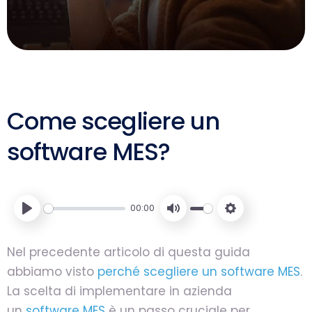
Come scegliere un
software MES?
00:00
Play
Mute
Settings
Nel precedente articolo di questa guida
abbiamo visto
perché scegliere un software MES
.
La scelta di implementare in azienda
un
software MES
è un passo cruciale per